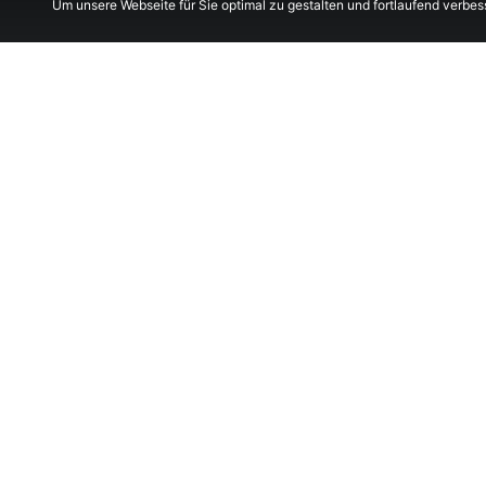
Um unsere Webseite für Sie optimal zu gestalten und fortlaufend verb
Deodorizing column