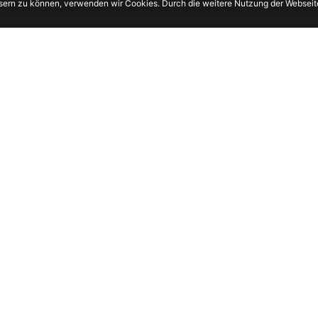
essern zu können, verwenden wir Cookies. Durch die weitere Nutzung der Websei
Fire extinguishing system
1
2